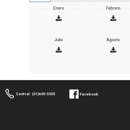
Enero
Febrero
Julio
Agosto
Central: (01)605-5555
Facebook