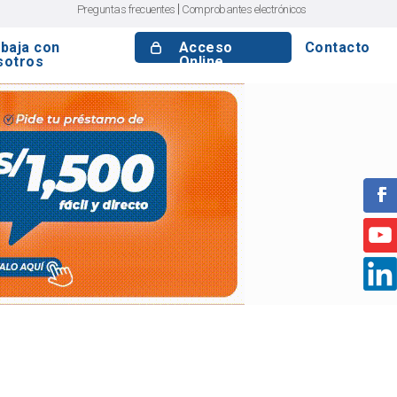
|
Preguntas frecuentes
Comprobantes electrónicos
baja con
Acceso
Contacto
sotros
Online