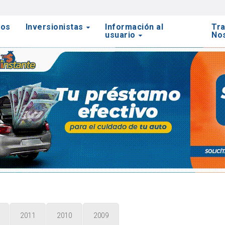
tos
Inversionistas
Información al
Tra
usuario
No
2011
2010
2009