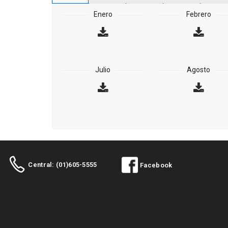
Enero
Febrero
Julio
Agosto
Central: (01)605-5555
Facebook