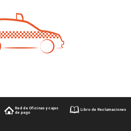
GNV
Red de Oficinas y cajas
/Diesel/Gasolina
Libro de Reclamaciones
de pago