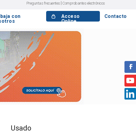
|
Preguntas frecuentes
Comprobantes electrónicos
baja con
Acceso
Contacto
sotros
Online
Usado