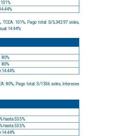
101%
14.44%
 TCEA: 101%, Pago total: S/5,342.97 soles,
nual: 14.44%
O
80%
80%
e 14.44%
: 80%, Pago total: S/1356 soles, Intereses
O
% hasta 53.5%
% hasta 53.5%
e 14.44%