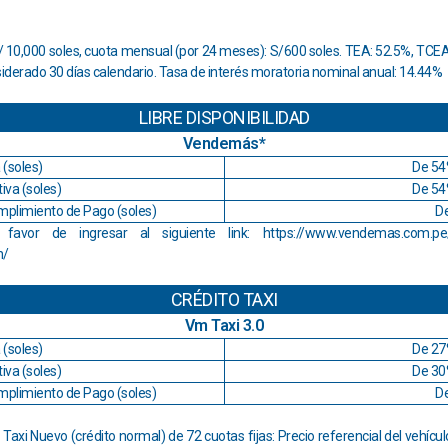
10,000 soles, cuota mensual (por 24 meses): S/600 soles. TEA: 52.5%, TCEA: 
nsiderado 30 días calendario. Tasa de interés moratoria nominal anual: 14.44%
LIBRE DISPONIBILIDAD
Vendemás*
 (soles)
De 54
iva (soles)
De 54
mplimiento de Pago (soles)
D
 favor de ingresar al siguiente link:
https://www.vendemas.com.pe/
n/
CRÉDITO TAXI
Vm Taxi 3.0
 (soles)
De 27
iva (soles)
De 30
mplimiento de Pago (soles)
D
Taxi Nuevo (crédito normal) de 72 cuotas fijas: Precio referencial del vehícul