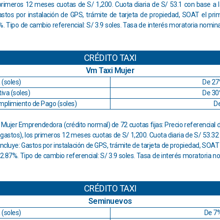
 primeros 12 meses cuotas de S/ 1,200. Cuota diaria de S/ 53.1 con base a l
astos por instalación de GPS, trámite de tarjeta de propiedad, SOAT el prim
%. Tipo de cambio referencial: S/ 3.9 soles. Tasa de interés moratoria nomina
CRÉDITO TAXI
Vm Taxi Mujer
 (soles)
De 27
iva (soles)
De 30
mplimiento de Pago (soles)
D
Mujer Emprendedora (crédito normal) de 72 cuotas fijas: Precio referencial de
gastos), los primeros 12 meses cuotas de S/ 1,200. Cuota diaria de S/ 53.32
Incluye: Gastos por instalación de GPS, trámite de tarjeta de propiedad, SOAT e
2.87%. Tipo de cambio referencial: S/ 3.9 soles. Tasa de interés moratoria n
CRÉDITO TAXI
Seminuevos
 (soles)
De 7