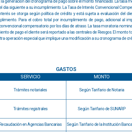
ra la generación del cronograma de pago sobre el monto financiado. La tasa 
 del dia siguiente a su incumplimiento. La Tasa de Interés Convencional Comp
nterés se otorga según política de crédito y está sujeta a evaluación del c
mplimiento. Para el cobro total por incumplimiento de pago, adicional al im
s convencional compensatorio por los días de atraso. La tasa moratoria nomin
ento de pago el cliente será reportado a las centrales de Riesgos. El monto t
tra operación especial que implique una modificación a su cronograma de cré
GASTOS
SERVICIO
MONTO
Trámites notariales
Según Tarifario de Notaria
Trámites registrales
Según Tarifario de SUNARP
Recaudación en Agencias Bancarias
Según Tarifario de la Institución Banca