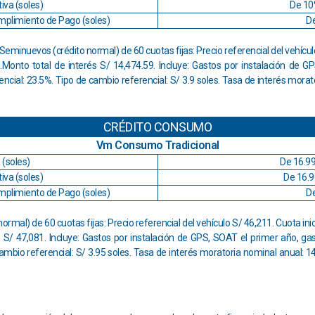
iva (soles)
De 10
mplimiento de Pago (soles)
D
Seminuevos (crédito normal) de 60 cuotas fijas: Precio referencial del vehícul
Monto total de interés S/ 14,474.59. Incluye: Gastos por instalación de G
encial: 23.5%. Tipo de cambio referencial: S/ 3.9 soles. Tasa de interés mora
CRÉDITO CONSUMO
Vm Consumo Tradicional
 (soles)
De 16.9
iva (soles)
De 16.
mplimiento de Pago (soles)
D
mal) de 60 cuotas fijas: Precio referencial del vehículo S/ 46,211. Cuota ini
S/ 47,081. Incluye: Gastos por instalación de GPS, SOAT el primer año, gast
mbio referencial: S/ 3.95 soles. Tasa de interés moratoria nominal anual: 1