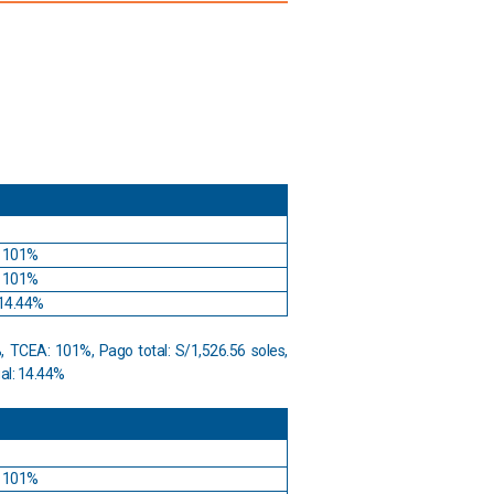
O
101%
101%
14.44%
 TCEA: 101%, Pago total: S/1,526.56 soles,
ual: 14.44%
O
101%