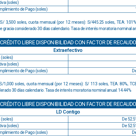
iva (soles)
mplimiento de Pago (soles)
/ 3,500 soles, cuota mensual (por 12 meses): S/445.25 soles, TEA: 101%,
 de gracia considerado 30 días calendario. Tasa de interés moratoria nominal a
CRÉDITO LIBRE DISPONIBILIDAD CON FACTOR DE RECAUD
Extraefectivo
 (soles)
iva (soles)
mplimiento de Pago (soles)
D
/1,000 soles, cuota mensual (por 12 meses): S/ 113 soles, TEA: 80%, TCEA
iderado 30 días calendario. Tasa de interés moratoria nominal anual: 14.44%
CRÉDITO LIBRE DISPONIBILIDAD CON FACTOR DE RECAUD
LD Contigo
 (soles)
De 52.5
iva (soles)
De 52.5
mplimiento de Pago (soles)
D