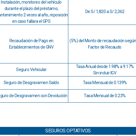
Instalación, monitoreo del vehículo
durante el plazo del préstamo,
De S/ 1,820 a S/ 2,362
ntenimiento 2 veces al año, reposición
en caso fallara el GPS
Recaudación de Pago en
(5%) del Monto de recaudación según
Establecimientos de GNV
Factor de Recaudo
Tasa Anual desde 1.98% a 9.17%
Seguro Vehicular
Sin incluir IGV
Seguro de Desgravamen Saldo
Tasa Mensual de 0.139%
guro de Desgravamen con Devolución
Tasa Mensual de 0.23%
SEGUROS OPTATIVOS