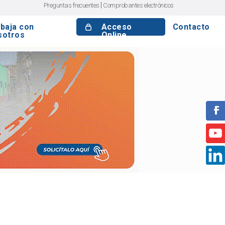
|
Preguntas frecuentes
Comprobantes electrónicos
baja con
Acceso
Contacto
sotros
Online