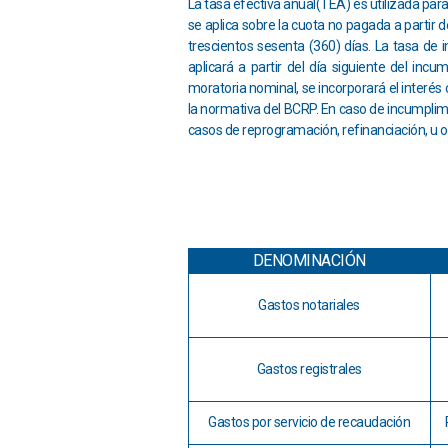
La tasa efectiva anual(TEA) es utilizada pa
se aplica sobre la cuota no pagada a partir
trescientos sesenta (360) días. La tasa de i
aplicará a partir del día siguiente del incu
moratoria nominal, se incorporará el interé
la normativa del BCRP. En caso de incumplimi
casos de reprogramación, refinanciación, u o
DENOMINACIÓN
Gastos notariales
Gastos registrales
Gastos por servicio de recaudación